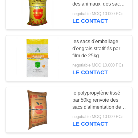
SITE
des animaux, des sacs à
sac de l'engrais pp pour
negotiable MOQ:10.000 PCs
la graine ou des produits
LE CONTACT
6
PRIVACY
chimiques
Sacs de papier
POLICY
les sacs d'emballage
d'aluminium
d'engrais stratifiés par
film de 25kg
BOPP/Bopp de
negotiable MOQ:10.000 PCs
empaquetage agricole
LE CONTACT
renvoie
7
le polypropylène tissé
Sacs scellés par
par 50kg renvoie des
sacs d'alimentation des
valve
animaux avec 25kg de
negotiable MOQ:10.000 PCs
impression adapté aux
LE CONTACT
besoins du client | 50kg