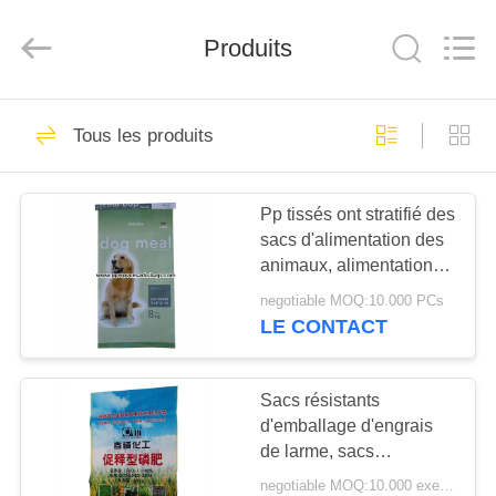
Silk
Road
Enterprise
Management
Produits
Services
Co.,LTD.
All
Rights
APERÇU
Reserved.
13
Tous les produits
sacs pp tissé
PRODUITS
Pp tissés ont stratifié des
sacs d'alimentation des
A
animaux, alimentations
PROPOS
réutilisées de chien
negotiable MOQ:10.000 PCs
emballant des sacs qui
DE
LE CONTACT
respecte
12
NOUS
l'environnement
Sacs résistants
sacs tissés par pp
d'emballage d'engrais
VISITE
de larme, sacs
D'USINE
chimiques à emballage
negotiable MOQ:10.000 exemplaires