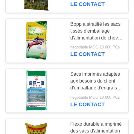
tissés par pp
LE CONTACT
CONTRÔLE
DE
Bopp a stratifié les sacs
31
LA
tissés d'emballage
Bopp a stratifié des
d'alimentation de cheval
QUALITÉ
de polypropylène 20Cm
sacs
negotiable MOQ:10.000 PCs
- 80 largeurs de cm
LE CONTACT
CONTACT
Sacs imprimés adaptés
DEMANDE
aux besoins du client
DE
d'emballage d'engrais
15
tissés par pp pour
SOUMISSION
negotiable MOQ:10.000 PCs
Sacs en papier de
emballer
LE CONTACT
Monoammonium
Multiwall
PLAN
Flexo durable a imprimé
DU
des sacs d'alimentation