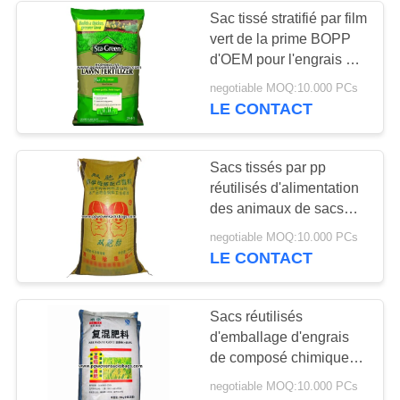
Sac tissé stratifié par film
vert de la prime BOPP
12
d'OEM pour l'engrais de
emballage de pelouse
negotiable MOQ:10.000 PCs
sacs en vrac de fibc
LE CONTACT
Sacs tissés par pp
réutilisés d'alimentation
des animaux de sacs
avec l'écran en soie,
5
negotiable MOQ:10.000 PCs
impression de transfert
LE CONTACT
Sacs d'emballage
de chaleur
de ciment
Sacs réutilisés
d'emballage d'engrais
de composé chimique
tissés par pp pour la
negotiable MOQ:10.000 PCs
graine/alimentation/ciment