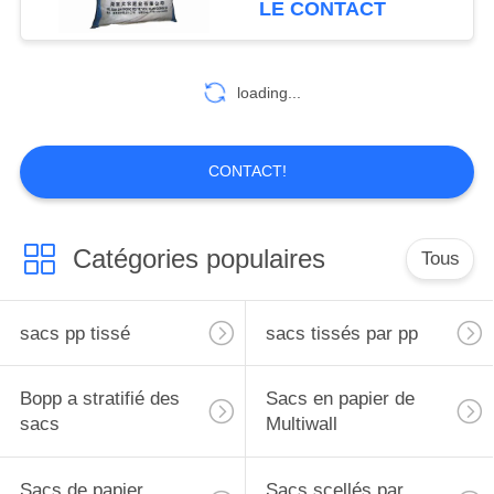
LE CONTACT
18
sacs d'alimentation
loading...
des animaux
CONTACT!
Catégories populaires
Tous
19
sacs d'emballage
sacs pp tissé
sacs tissés par pp
d'engrais
Bopp a stratifié des
Sacs en papier de
sacs
Multiwall
Sacs de papier
Sacs scellés par