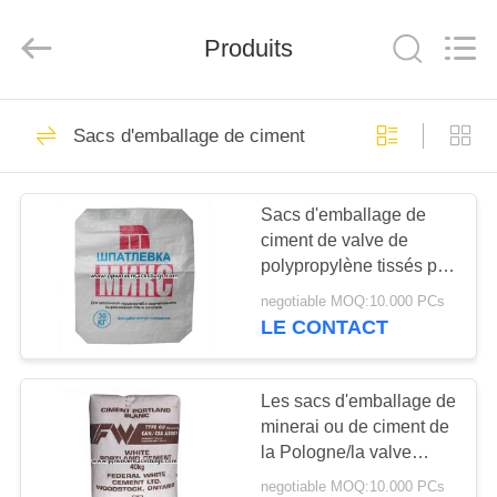
Silk
Road
Enterprise
Management
Produits
Services
Co.,LTD.
All
Rights
APERÇU
Reserved.
13
Sacs d'emballage de ciment
sacs pp tissé
PRODUITS
Sacs d'emballage de
ciment de valve de
A
polypropylène tissés par
PROPOS
fond de bloc avec
negotiable MOQ:10.000 PCs
l'impression adaptée
DE
LE CONTACT
aux besoins du client
12
NOUS
Les sacs d'emballage de
sacs tissés par pp
minerai ou de ciment de
VISITE
la Pologne/la valve
D'USINE
inférieure de papier
negotiable MOQ:10.000 PCs