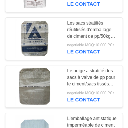
emballage de bloc
LE CONTACT
renvoie
CONTRÔLE
DE
Les sacs stratifiés
31
LA
réutilisés d'emballage
Bopp a stratifié des
de ciment de pp/50kgs
QUALITÉ
ont imprimé les sacs
sacs
negotiable MOQ:10.000 PCs
tissés à sac de valve
LE CONTACT
CONTACT
Le beige a stratifié des
DEMANDE
sacs à valve de pp pour
DE
le ciment/sacs tissés
15
légers durables de valve
SOUMISSION
negotiable MOQ:10.000 PCs
Sacs en papier de
LE CONTACT
Multiwall
PLAN
L'emballage antistatique
DU
imperméable de ciment