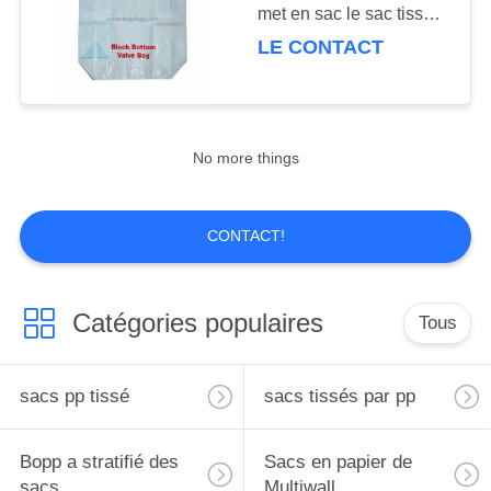
SITE
met en sac le sac tissé
par polypropylène pour
LE CONTACT
industriel
6
PRIVACY
Sacs de papier
POLICY
d'aluminium
No more things
CONTACT!
7
Catégories populaires
Tous
Sacs scellés par
valve
sacs pp tissé
sacs tissés par pp
Bopp a stratifié des
Sacs en papier de
sacs
Multiwall