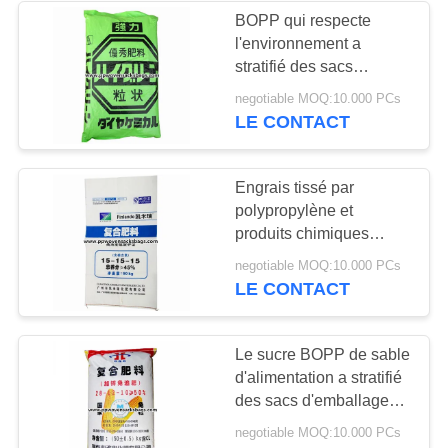
BOPP qui respecte
l'environnement a
12
stratifié des sacs
d'emballage d'engrais
negotiable MOQ:10.000 PCs
sacs en vrac de fibc
de sac, sacs tissés par
LE CONTACT
pp verts
Engrais tissé par
polypropylène et
produits chimiques
empaquetant des sacs à
5
negotiable MOQ:10.000 PCs
sac avec l'impression de
LE CONTACT
Sacs d'emballage
Flexo
de ciment
Le sucre BOPP de sable
d'alimentation a stratifié
des sacs d'emballage
d'engrais avec l'insertion
negotiable MOQ:10.000 PCs
de revêtement de PE