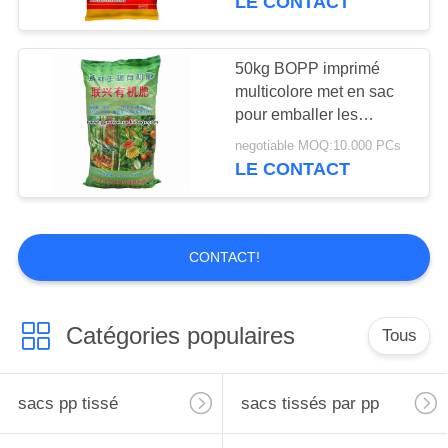
LE CONTACT
Sacs d'emballage
personnalisé
50kg BOPP imprimé
multicolore met en sac
pour emballer les
engrais
negotiable MOQ:10.000 PCs
organiques/riz/sucre/sel
LE CONTACT
CONTACT!
Catégories populaires
Tous
sacs pp tissé
sacs tissés par pp