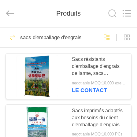
Silk
Road
Enterprise
Management
Produits
Services
Co.,LTD.
All
Rights
APERÇU
Reserved.
13
sacs d'emballage d'engrais
sacs pp tissé
PRODUITS
Sacs résistants
d'emballage d'engrais
A
de larme, sacs
PROPOS
chimiques à emballage
negotiable MOQ:10.000 exemplaires
tissés par pp
DE
LE CONTACT
12
NOUS
Sacs imprimés adaptés
sacs tissés par pp
aux besoins du client
VISITE
d'emballage d'engrais
D'USINE
tissés par pp pour
negotiable MOQ:10.000 PCs