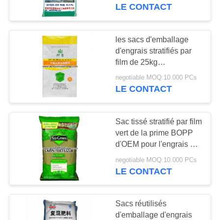
emballer
LE CONTACT
Monoammonium
CONTRÔLE
DE
les sacs d'emballage
31
LA
d'engrais stratifiés par
Bopp a stratifié des
film de 25kg
QUALITÉ
BOPP/Bopp de
sacs
negotiable MOQ:10.000 PCs
empaquetage agricole
LE CONTACT
renvoie
CONTACT
Sac tissé stratifié par film
DEMANDE
vert de la prime BOPP
DE
d'OEM pour l'engrais de
15
emballage de pelouse
SOUMISSION
negotiable MOQ:10.000 PCs
Sacs en papier de
LE CONTACT
Multiwall
PLAN
Sacs réutilisés
DU
d'emballage d'engrais