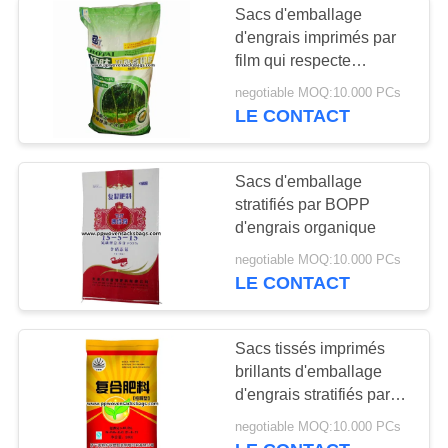
Sacs d'emballage
Sacs industriels de
d'engrais imprimés par
film qui respecte
sable
l'environnement de
negotiable MOQ:10.000 PCs
BOPP pour emballer les
LE CONTACT
engrais organiques
Sacs d'emballage
stratifiés par BOPP
5
d'engrais organique
Sacs
negotiable MOQ:10.000 PCs
LE CONTACT
d&#39;emballage
alimentaire
Sacs tissés imprimés
brillants d'emballage
d'engrais stratifiés par
film de BOPP avec le
5
negotiable MOQ:10.000 PCs
tirage en couleurs