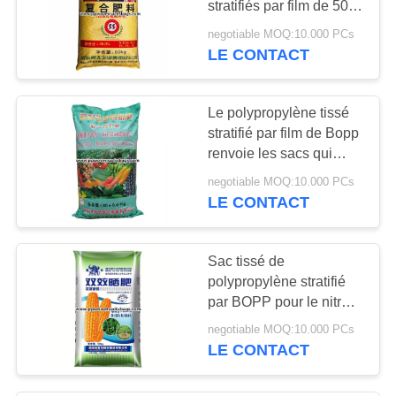
stratifiés par film de 50kg
13
Bopp avec l'insertion de
negotiable MOQ:10.000 PCs
Sacs d'emballage
revêtement de PE
LE CONTACT
de riz
Le polypropylène tissé
stratifié par film de Bopp
renvoie les sacs qui
respecte
negotiable MOQ:10.000 PCs
l'environnement
LE CONTACT
5
d'emballage d'engrais
sacs d'emballage de
Sac tissé de
sucre
polypropylène stratifié
par BOPP pour le nitrate
de emballage de sulfate
negotiable MOQ:10.000 PCs
d'ammonium
LE CONTACT
5