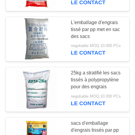
LE CONTACT
18
sacs d'alimentation
L'emballage d'engrais
tissé par pp met en sac
des animaux
des sacs
negotiable MOQ:10.000 PCs
LE CONTACT
25kg a stratifié les sacs
19
tissés à polypropylène
sacs d'emballage
pour des engrais
d'engrais
negotiable MOQ:10.000 PCs
LE CONTACT
sacs d'emballage
d'engrais tissés par pp