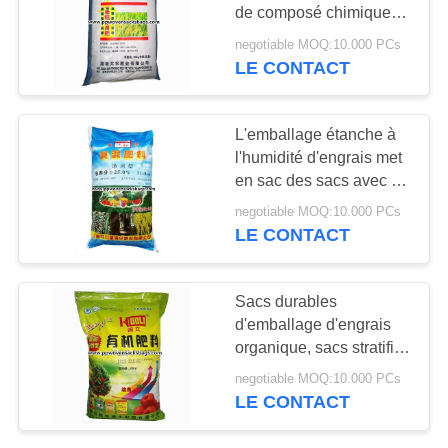
SITE
de composé chimique
tissés par pp pour la
negotiable MOQ:10.000 PCs
graine/alimentation/ciment
LE CONTACT
6
PRIVACY
Sacs de papier
POLICY
L'emballage étanche à
d'aluminium
l'humidité d'engrais met
en sac des sacs avec le
tirage en couleurs
negotiable MOQ:10.000 PCs
adapté aux besoins du
LE CONTACT
client
7
Sacs durables
Sacs scellés par
d'emballage d'engrais
organique, sacs stratifiés
valve
à emballage tissés par
negotiable MOQ:10.000 PCs
pp
LE CONTACT