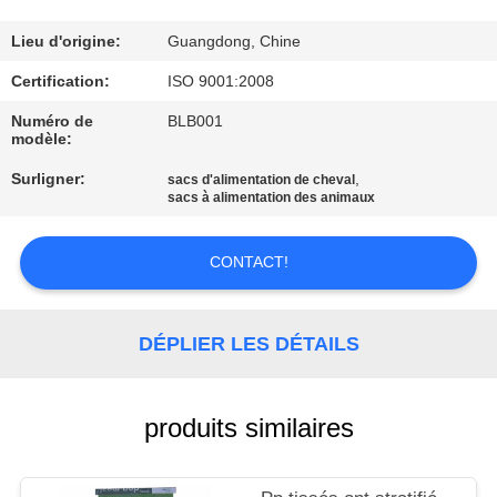
CONTRÔLE
Lieu d'origine:
Guangdong, Chine
DE
Certification:
ISO 9001:2008
LA
Numéro de
BLB001
modèle:
QUALITÉ
Surligner:
,
sacs d'alimentation de cheval
sacs à alimentation des animaux
CONTACT
CONTACT!
DEMANDE
DE
DÉPLIER LES DÉTAILS
SOUMISSION
produits similaires
PLAN
DU