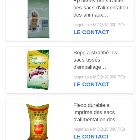
Pp tissés ont stratifié
SITE
des sacs d'alimentation
des animaux,
PRIVACY
alimentations
negotiable MOQ:10.000 PCs
réutilisées de chien
POLICY
LE CONTACT
emballant des sacs qui
respecte
l'environnement
Bopp a stratifié les
sacs tissés
d'emballage
d'alimentation de
negotiable MOQ:10.000 PCs
cheval de
LE CONTACT
polypropylène 20Cm -
80 largeurs de cm
Flexo durable a
imprimé des sacs
d'alimentation des
animaux, des sacs à
negotiable MOQ:10.000 PCs
sac de l'engrais pp
LE CONTACT