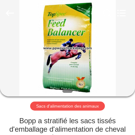
Silk
Road
Enterprise
Management
Services
Co.,LTD.
All
Rights
APERÇU
Reserved.
PRODUITS
A
PROPOS
DE
NOUS
Sacs d'alimentation des animaux
VISITE
Bopp a stratifié les sacs tissés
D'USINE
d'emballage d'alimentation de cheval