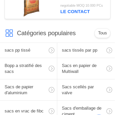
animaux avec 25kg de
negotiable MOQ:10.000 PCs
impression adapté aux
LE CONTACT
besoins du client | 50kg
Catégories populaires
Tous
sacs pp tissé
sacs tissés par pp
Bopp a stratifié des
Sacs en papier de
sacs
Multiwall
Sacs de papier
Sacs scellés par
d'aluminium
valve
Sacs d'emballage de
sacs en vrac de fibc
ciment