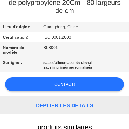
de polypropylène 20Cm - 80 largeurs
de cm
CONTRÔLE
DE
Lieu d'origine:
Guangdong, Chine
LA
Certification:
ISO 9001:2008
QUALITÉ
Numéro de
BLB001
modèle:
CONTACT
Surligner:
,
sacs d'alimentation de cheval
sacs imprimés personnalisés
DEMANDE
DE
CONTACT!
SOUMISSION
DÉPLIER LES DÉTAILS
PLAN
DU
produits similaires