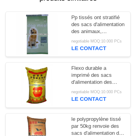
SITE
Pp tissés ont stratifié
PRIVACY
des sacs d'alimentation
POLICY
des animaux,
alimentations
negotiable MOQ:10.000 PCs
réutilisées de chien
LE CONTACT
emballant des sacs qui
respecte
l'environnement
Flexo durable a
imprimé des sacs
d'alimentation des
animaux, des sacs à
negotiable MOQ:10.000 PCs
sac de l'engrais pp
LE CONTACT
pour la graine ou des
produits chimiques
le polypropylène tissé
par 50kg renvoie des
sacs d'alimentation des