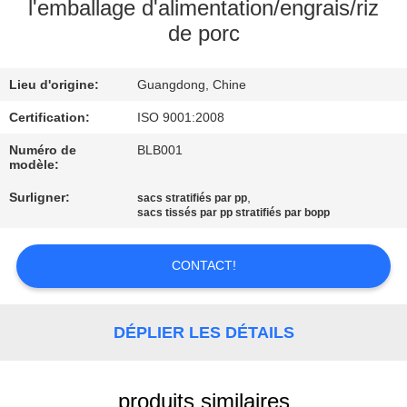
l'emballage d'alimentation/engrais/riz
de porc
CONTRÔLE
DE
Lieu d'origine:
Guangdong, Chine
LA
Certification:
ISO 9001:2008
QUALITÉ
Numéro de
BLB001
modèle:
CONTACT
Surligner:
,
sacs stratifiés par pp
sacs tissés par pp stratifiés par bopp
DEMANDE
DE
CONTACT!
SOUMISSION
DÉPLIER LES DÉTAILS
PLAN
DU
produits similaires