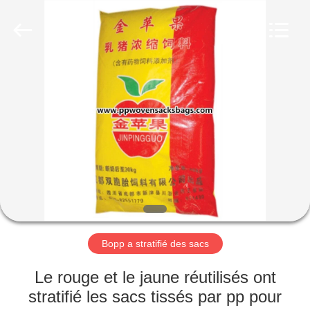
Silk
Road
Enterprise
Management
Services
Co.,LTD.
All
Rights
APERÇU
Reserved.
PRODUITS
A
PROPOS
DE
NOUS
Bopp a stratifié des sacs
VISITE
Le rouge et le jaune réutilisés ont
D'USINE
stratifié les sacs tissés par pp pour