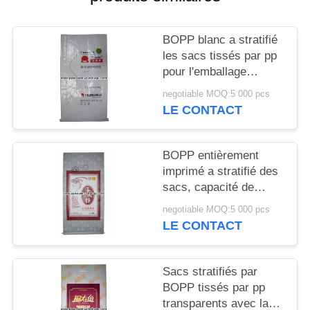
SITE
BOPP blanc a stratifié
PRIVACY
les sacs tissés par pp
POLICY
pour l'emballage
adhésif de la résine
negotiable MOQ:5 000 pcs
20kgs
LE CONTACT
BOPP entièrement
imprimé a stratifié des
sacs, capacité de
charge des sacs 25kg
negotiable MOQ:5 000 pcs
de plastique stratifié
LE CONTACT
Sacs stratifiés par
BOPP tissés par pp
transparents avec la