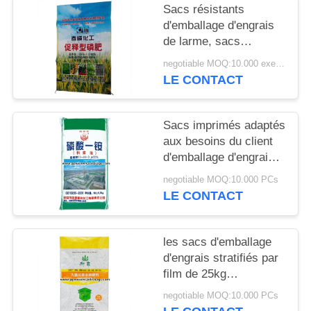
SITE
Sacs résistants
d'emballage d'engrais
de larme, sacs
PRIVACY
chimiques à emballage
negotiable MOQ:10.000 exemplaires
POLICY
tissés par pp
LE CONTACT
Sacs imprimés adaptés
aux besoins du client
d'emballage d'engrais
tissés par pp pour
negotiable MOQ:10.000 PCs
emballer
LE CONTACT
Monoammonium
les sacs d'emballage
d'engrais stratifiés par
film de 25kg
BOPP/Bopp de
negotiable MOQ:10.000 PCs
empaquetage agricole