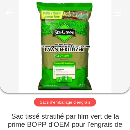
Silk
Road
Enterprise
Management
Services
Co.,LTD.
All
Rights
APERÇU
Reserved.
PRODUITS
A
PROPOS
DE
NOUS
Sacs d'emballage d'engrais
VISITE
Sac tissé stratifié par film vert de la
D'USINE
prime BOPP d'OEM pour l'engrais de