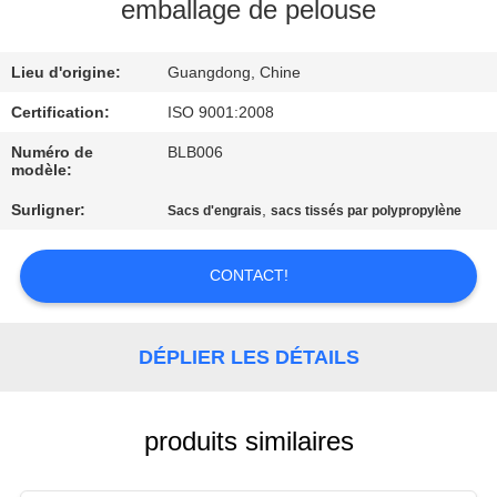
emballage de pelouse
CONTRÔLE
Lieu d'origine:
Guangdong, Chine
DE
LA
Certification:
ISO 9001:2008
QUALITÉ
Numéro de
BLB006
modèle:
Surligner:
,
Sacs d'engrais
sacs tissés par polypropylène
CONTACT
CONTACT!
DEMANDE
DE
DÉPLIER LES DÉTAILS
SOUMISSION
PLAN
produits similaires
DU