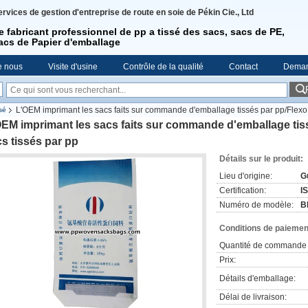
ervices de gestion d'entreprise de route en soie de Pékin Cie., Ltd
e fabricant professionnel de pp a tissé des sacs, sacs de PE,
acs de Papier d'emballage
e nous
Visite d'usine
Contrôle de la qualité
Contact
Deman
L'OEM imprimant les sacs faits sur commande d'emballage tissés par pp/Flexo 
sé
EM imprimant les sacs faits sur commande d'emballage tiss
s tissés par pp
Détails sur le produit:
Lieu d'origine:
G
Certification:
I
Numéro de modèle:
B
Conditions de paiement
Quantité de commande 
Prix:
Détails d'emballage:
Délai de livraison: