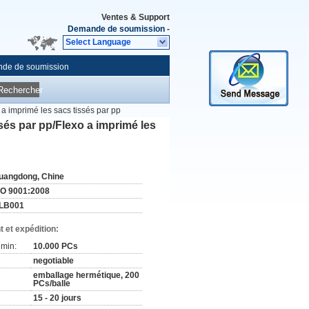
Ventes & Support
Demande de soumission
-
Select Language
de de soumission
Rechercher
a imprimé les sacs tissés par pp
és par pp/Flexo a imprimé les
uangdong, Chine
SO 9001:2008
LB001
 et expédition:
min:
10.000 PCs
negotiable
emballage hermétique, 200
PCs/balle
15 - 20 jours