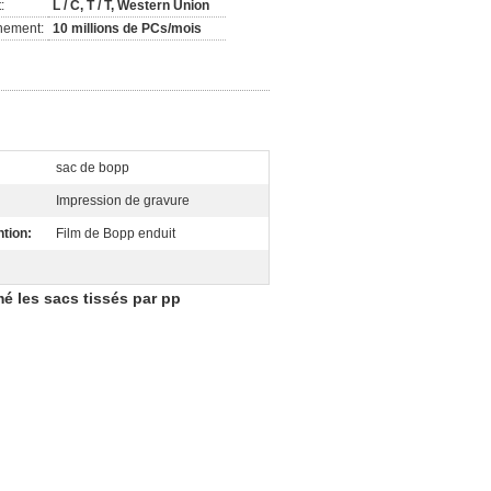
:
L / C, T / T, Western Union
nement:
10 millions de PCs/mois
sac de bopp
Impression de gravure
tion:
Film de Bopp enduit
é les sacs tissés par pp