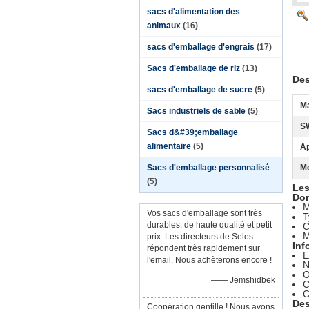
sacs d'alimentation des
animaux
(16)
sacs d'emballage d'engrais
(17)
Sacs d'emballage de riz
(13)
Des
sacs d'emballage de sucre
(5)
Ma
Sacs industriels de sable
(5)
S
Sacs d&#39;emballage
alimentaire
(5)
Ap
Sacs d'emballage personnalisé
Me
(5)
Les
Don
M
Vos sacs d'emballage sont très
T
durables, de haute qualité et petit
C
M
prix. Les directeurs de Seles
Inf
répondent très rapidement sur
E
l'email. Nous achèterons encore !
N
O
—— Jemshidbek
C
C
Des
Coopération gentille ! Nous avons