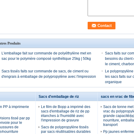
tres Produits
L'emballage fait sur commande de polyéthylène met en
Sacs faits sur co
sac pour le polymère composé synthétique 25kg | 50kg
besoins du client
le ciment, charbon
Sacs tissés faits sur commande de sacs, de ciment ou
Le polypropylène t
d'engrais à emballage de polypropylène avec l'impression
les sacs faits su
organique
Sacs d'emballage de riz
sacs en vrac de fib
en PP à imprimerie
Le film de Bopp a imprimé des
Sacs de tonne met
sacs d'emballage de riz de pp
vrac du polypropy
étanches à l'humidité avec
grande capacité/pp
isions tissé par pp
l'impression de gravure
nourriture, emball
envoie pour le
transport
aussures de
Sacs de polypropylène tissés
/nourriture
par sacs réutilisables durables
Pp jaunes enferme