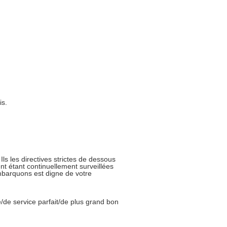
is.
ls les directives strictes de dessous
t étant continuellement surveillées
barquons est digne de votre
de/de service parfait/de plus grand bon