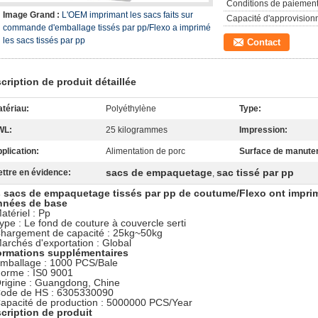
Conditions de paiement
Image Grand :
L'OEM imprimant les sacs faits sur
Capacité d'approvision
commande d'emballage tissés par pp/Flexo a imprimé
les sacs tissés par pp
Contact
cription de produit détaillée
tériau:
Polyéthylène
Type:
WL:
25 kilogrammes
Impression:
plication:
Alimentation de porc
Surface de manuten
sacs de empaquetage
sac tissé par pp
ttre en évidence:
,
 sacs de empaquetage tissés par pp de coutume/Flexo ont imprim
nées de base
atériel : Pp
ype : Le fond de couture à couvercle serti
hargement de capacité : 25kg~50kg
archés d'exportation : Global
ormations supplémentaires
mballage : 1000 PCS/Bale
orme : IS0 9001
rigine : Guangdong, Chine
ode de HS : 6305330090
apacité de production : 5000000 PCS/Year
cription de produit