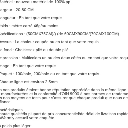
Matériel : nouveau matériel de 100% pp.
Largeur : 20-80 CM.
Longueur : En tant que votre requis.
Poids : mètre carré 46g/au moins.
Spécifications : (50CMX75CM)/) (de 60CMX90CM/(70CMX100CM).
Dessus : La chaleur coupée ou en tant que votre requis.
Le fond : Choisissez plié ou double plié.
Impression : Multicolors un ou des deux côtés ou en tant que votre requ
Image : En tant que votre requis.
Paquet : 100/bale, 200/bale ou en tant que votre requis.
Chaque ligne est environ 2.5mm.
s nos produits étaient bonne réputation appréciée dans la même ligne. I
t manufacturées et la conformité d'OIN 9000 à nos normes de rendemen
s nos moyens de tests pour s'assurer que chaque produit que nous em
fiance.
actéristiques
haute qualité/la plupart de prix concurrentiel/de délai de livraison rapi
thWarmly accueil votre enquête
n poids plus léger