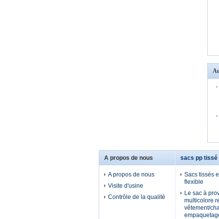
Au
A propos de nous
sacs pp tissé
A propos de nous
Sacs tissés 
flexible
Visite d'usine
Le sac à prov
Contrôle de la qualité
multicolore r
vêtement/ch
empaquetage