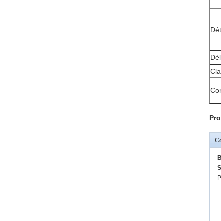
Dét
Dél
Cla
Con
Pro
Co
B
S
P