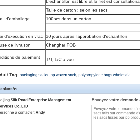
L'échantillon est libre et le fret est consultationa
Taille de carton : selon les sacs
ail d'emballage
100pcs dans un carton
ai d'exécution en vrac
30 jours après l'approbation d'échantillon
use de livraison
Changhaï FOB
ditions de paiement
T/T, L/C à vue
,
,
duit Tag:
packaging sacks
pp woven sack
polypropylene bags wholesale
ordonnées
Envoyez votre demande 
eijing Silk Road Enterprise Management
ervices Co.,LTD
ersonne à contacter:
Andy