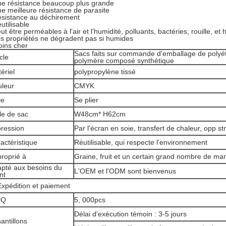
ne résistance beaucoup plus grande
ne meilleure résistance de parasite
ésistance au déchirement
utilisable
ut être perméables à l'air et l'humidité, polluants, bactéries, rouille, et h
es propriétés ne dégradent pas si humides
oins cher
Sacs faits sur commande d'emballage de polyét
icle
polymère composé synthétique
ériel
polypropylène tissé
leur
CMYK
le
Se plier
lle de sac
W48cm* H62cm
ression
Par l'écran en soie, transfert de chaleur, opp str
actéristique
Réutilisable, qui respecte l'environnement
roprié à
Graine, fruit et un certain grand nombre de ma
pté aux besoins du
L'OEM et l'ODM sont bienvenus
nt
Expédition et paiement
OQ
5, 000pcs
Délai d'exécution témoin : 3-5 jours
antillons