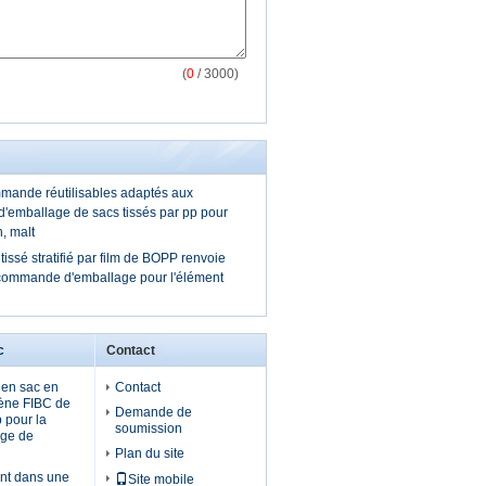
(
0
/ 3000)
mmande réutilisables adaptés aux
 d'emballage de sacs tissés par pp pour
, malt
issé stratifié par film de BOPP renvoie
r commande d'emballage pour l'élément
c
Contact
 en sac en
Contact
lène FIBC de
Demande de
 pour la
soumission
age de
Plan du site
nt dans une
Site mobile