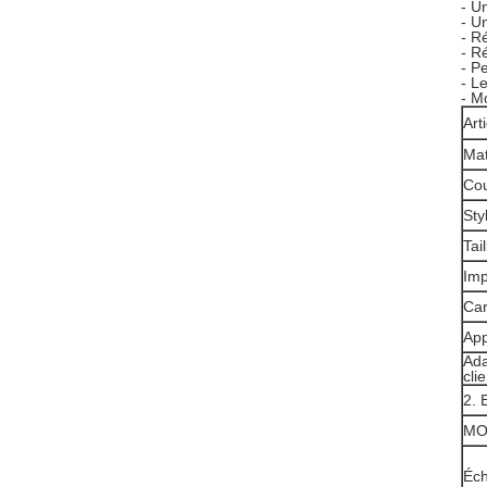
- U
- U
- R
- Ré
- Pe
- L
- M
Art
Mat
Cou
Sty
Tai
Imp
Car
App
Ada
clie
2. 
M
Éch