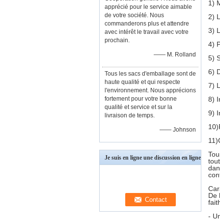
1) 
apprécié pour le service aimable
de votre société. Nous
2) 
commanderons plus et attendre
3) 
avec intérêt le travail avec votre
prochain.
4) 
—— M. Rolland
5) 
6) 
Tous les sacs d'emballage sont de
haute qualité et qui respecte
7) 
l'environnement. Nous apprécions
fortement pour votre bonne
8) 
qualité et service et sur la
9) 
livraison de temps.
10)
—— Johnson
11)
Tou
Je suis en ligne une discussion en ligne
tou
dan
con
Car
De 
fai
- U