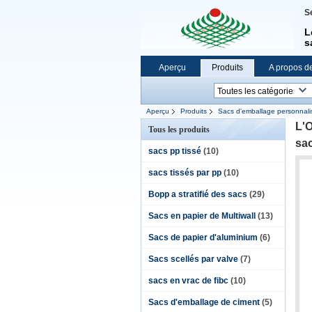
S
L
s
Aperçu
Produits
A propos d
Aperçu
Produits
Sacs d'emballage personnali
L'O
Tous les produits
sac
sacs pp tissé
(10)
sacs tissés par pp
(10)
Bopp a stratifié des sacs
(29)
Sacs en papier de Multiwall
(13)
Sacs de papier d'aluminium
(6)
Sacs scellés par valve
(7)
sacs en vrac de fibc
(10)
Sacs d'emballage de ciment
(5)